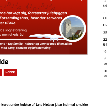
14
fo
15
i 
01
23
22
Er
19
16
dde
Ja
28
HODDE
Ja
-koret under ledelse af Jane Nielsen julen ind med smukke