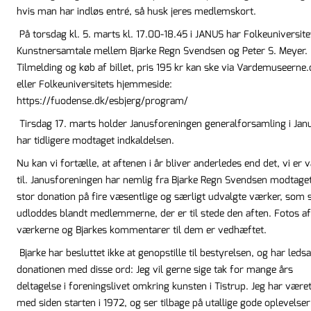
hvis man har indløs entré, så husk jeres medlemskort.
På torsdag kl. 5. marts kl. 17.00-18.45 i JANUS har Folkeuniversite
Kunstnersamtale mellem Bjarke Regn Svendsen og Peter S. Meyer.
Tilmelding og køb af billet, pris 195 kr kan ske via Vardemuseerne.
eller Folkeuniversitets hjemmeside:
https://fuodense.dk/esbjerg/program/
Tirsdag 17. marts holder Janusforeningen generalforsamling i Janu
har tidligere modtaget indkaldelsen.
Nu kan vi fortælle, at aftenen i år bliver anderledes end det, vi er 
til. Janusforeningen har nemlig fra Bjarke Regn Svendsen modtage
stor donation på fire væsentlige og særligt udvalgte værker, som 
udloddes blandt medlemmerne, der er til stede den aften. Fotos af
værkerne og Bjarkes kommentarer til dem er vedhæftet.
Bjarke har besluttet ikke at genopstille til bestyrelsen, og har leds
donationen med disse ord: Jeg vil gerne sige tak for mange års
deltagelse i foreningslivet omkring kunsten i Tistrup. Jeg har være
med siden starten i 1972, og ser tilbage på utallige gode oplevelse