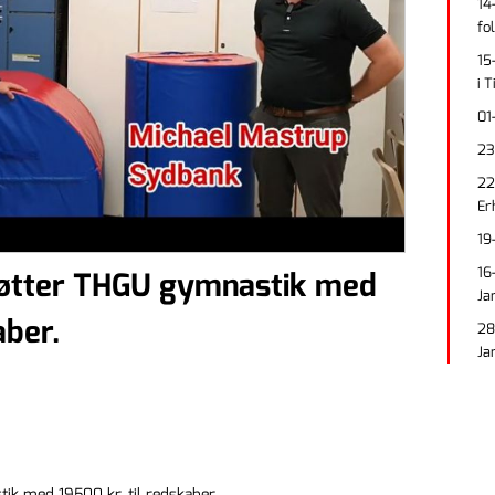
14
fo
15
i 
01
23
22
Er
19
16
øtter THGU gymnastik med
Ja
aber.
28
Ja
k med 19500 kr. til redskaber.