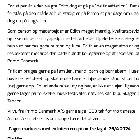
For et par år siden valgte Edith dog at gå på ”deltidsefterløn”. Det 
forstås på den måde at hun stadig er på Primo et par dage om uge
dog nu på dag/aften.
Som person og medarbejder er Edith meget ihærdig, kvalitetsbevid
og ikke mindst omhyggeligt med sit arbejde. Ligeledes kendetegne
hun ved hendes gode humør, og lune. Edith er en meget afholdt o
respekteret medarbejder, både blandt kollegaerne og af ledelsen p
Primo Danmark.
Fritiden bruges gerne på familien, mand, børn og børnebørn. Huse
haven er velplejet, og skal nogle have en hjælpende hånd, stiller h
(de) gerne op. En udlands rejse i ny og næ, er ikke af vejen, ligeso
gerne tager på forskelle musikfestivaler, nævnes kan bl.a. Skagen 
Tønder.
Vi vil fra Primo Danmark A/S gerne sige 1000 tak for tro tjeneste i
år, og så ser vi ser hvor mange flere det bliver til.
Dagen markeres med en intern reception fredag d. 26/4 2024.