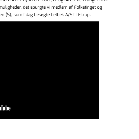
muligheder, det spurgte vi medlem af Folketinget og
en (S), som i dag besøgte Letbek A/S i Tistrup.