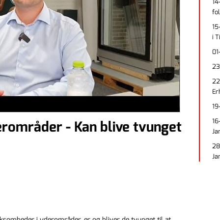
14
fo
15
i 
01
23
22
Er
19
16
rområder - Kan blive tvunget
Ja
28
Ja
rksomheder i yderområder, er og bliver de tvunget til at