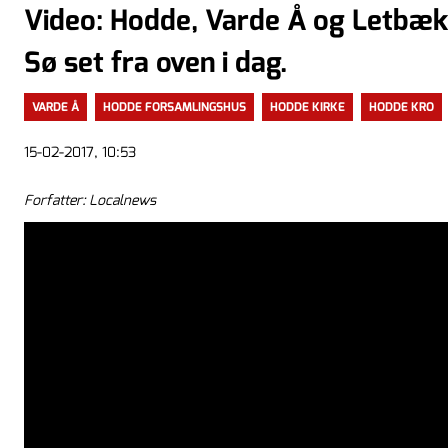
Video: Hodde, Varde Å og Letbæ
Sø set fra oven i dag.
VARDE Å
HODDE FORSAMLINGSHUS
HODDE KIRKE
HODDE KRO
15-02-2017, 10:53
Forfatter: Localnews