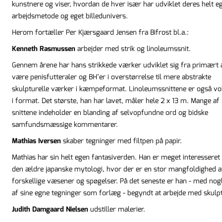
kunstnere og viser, hvordan de hver især har udviklet deres helt e
arbejdsmetode og eget billedunivers.
Herom fortæller Per Kjærsgaard Jensen fra Bifrost bl.a.:
Kenneth Rasmussen
arbejder med strik og linoleumssnit.
Gennem årene har hans strikkede værker udviklet sig fra primært 
være penisfutteraler og BH’er i overstørrelse til mere abstrakte
skulpturelle værker i kæmpeformat. Linoleumssnittene er også vo
i format. Det største, han har lavet, måler hele 2 x 13 m. Mange af
snittene indeholder en blanding af selvopfundne ord og bidske
samfundsmæssige kommentarer.
Mathias Iversen
skaber tegninger med filtpen på papir.
Mathias har sin helt egen fantasiverden. Han er meget interesseret 
den ældre japanske mytologi, hvor der er en stor mangfoldighed a
forskellige væsener og spøgelser. På det seneste er han - med nog
af sine egne tegninger som forlæg - begyndt at arbejde med skulpt
Judith Damgaard Nielsen
udstiller malerier.