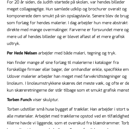
For 20 år siden, da Judith startede på skolen, var hendes billeder
meget collageagtige. Hun samlede udklip og brochurer overalt og
komponerede dem smukt på sin opslagstavle. Senere blev de brug
som forlæg for hendes malerier. I dag arbejder hun mere abstrakt
direkte med mange overmalinger. Farverne er forsvundet mere og
mere ud af hendes billeder og er blevet afløst af et mere grafisk
udtryk.
Per Hede Nielsen
arbejder med både maleri, tegning og tryk.
Han finder mange af sine forlæg til malerierne i kataloger fra
forskellige firmaer eller bøger, der omhandler enkle, specifikke em
Udover malerier arbejder han meget med farvekridtstegninger og
linoleum. I linoleumstrykkene skæres det meste væk, og ofte er de
kun skæreretningerne der står tilbage som et smukt grafisk mønst
Torben Funch
viser skulptur.
Torben udstiller små huse bygget af trækiler. Han arbejder i stort s
alle materialer. Arbejdet med trækilerne opstod ved en tilfældighed
Kilerne havde vi liggende, som et overskud fra blændrammer. Tor