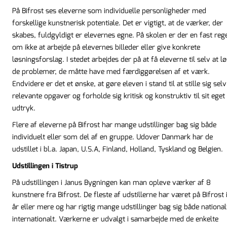
På Bifrost ses eleverne som individuelle personligheder med
forskellige kunstnerisk potentiale. Det er vigtigt, at de værker, der
skabes, fuldgyldigt er elevernes egne. På skolen er der en fast reg
om ikke at arbejde på elevernes billeder eller give konkrete
løsningsforslag. I stedet arbejdes der på at få eleverne til selv at l
de problemer, de måtte have med færdiggørelsen af et værk.
Endvidere er det et ønske, at gøre eleven i stand til at stille sig selv
relevante opgaver og forholde sig kritisk og konstruktiv til sit eget
udtryk.
Flere af eleverne på Bifrost har mange udstillinger bag sig både
individuelt eller som del af en gruppe. Udover Danmark har de
udstillet i bl.a. Japan, U.S.A, Finland, Holland, Tyskland og Belgien.
Udstillingen i Tistrup
På udstillingen i Janus Bygningen kan man opleve værker af 8
kunstnere fra Bifrost. De fleste af udstillerne har været på Bifrost 
år eller mere og har rigtig mange udstillinger bag sig både national
internationalt. Værkerne er udvalgt i samarbejde med de enkelte