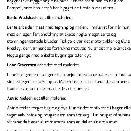
begyndte at bygge nogle højhuse. Senere fandt han en bog om
Pompeji, som han derpå har bygget de fleste huse ud fra.
Bente Wadsbach
udstiller malerier.
Bente arbejder mest med tegning og maleri. I maleriet formår hun
med sin egen farveholdning at skabe nogle meget sarte og
stemningsmættede billeder. Tidligere var det motorcykler og Elvis
Presley, der var hendes fortrukne motiver. Nu er det mere landska
Nogle gange med enkelte bygninger eller dyr.
Lone Graversen
arbejder med malerier.
Lone har gennem længere tid arbejdet med landskaber, som hun l
sin helt egen fortolkning af. Malerierne er forenklede til sammensa
flader, hvor der ofte indarbejdes et mønster.
Astrid Nielsen
udstiller malerier.
Astrid maler meget fugle og dyr. Hun finder motiverne i bøger elle
tager selv fotos og bruger dem som forlæg. Hun bruger ofte rene
vibrerende flader eller mønstre som en del af sine malerier.