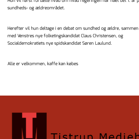
Hun vil først fortælle hvad om hvad regeringen har nået det 1. år 
sundheds- og ældreområdet.
Herefter vil hun deltage i en debat om sundhed og ældre, sammen
med Venstres nye folketingskandidat Claus Christensen, og
Socialdemokratiets nye spidskandidat Søren Laulund.
Alle er velkommen, kaffe kan købes