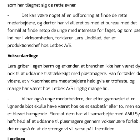
som har tilegnet sig de rette evner.
- Det kan være noget af en udfordring at finde de rette
medarbejdere, og derfor har vi allieret os med et bureau med det
formål at finde netop de unge med interesse for faget, og som pa
ind her i virksomheden, forklarer Lars Lindblad, der er
produktionschef hos Letbek A/S.
Voksenlærlinge
Lars griber i egen barm og erkender, at branchen ikke har været dy
nok til at uddanne tilstrækkeligt med plastmagere. Han fortæller 
videre, at virksomhedens medarbejdere heldigvis er trofaste, og
mange har været hos Letbek A/S i rigtig mange år.,
- Vi har også unge medarbejdere, der efter gymnasiet eller
lignende blot skulle have været hos os et sabbatår eller to, men 
er blevet hængende. Flere af dem har vi i samarbejde med AMU S
haft held af at uddanne til plasmagere gennem voksenlære forløb,
det er også én af de strenge vi vil satse på i fremtiden.
Lærlinge