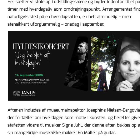
Her sætter vi stole op i udstillingssalene og byder indenfor til et pa
timer med hverdagsliv som omdrejningspunkt. Arrangementet fin
naturligvis sted på en hverdagsaften, en helt almindelig – men
stensikkert uforglemmelig – onsdag i september.
Aftenen indledes af museumsinspektør Josephine Nielsen-Bergqvis
der fortæller om hverdagen som motiv i kunsten, og herefter give
stafetten videre til musiker Signe Juhl, der denne aften bakkes op a
sin mangeårige musikalske makker Bo Møller på guitar.