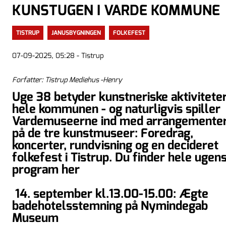
KUNSTUGEN I VARDE KOMMUNE
TISTRUP
JANUSBYGNINGEN
FOLKEFEST
07-09-2025, 05:28 - Tistrup
Forfatter: Tistrup Mediehus -Henry
Uge 38 betyder kunstneriske aktiviteter
hele kommunen - og naturligvis spiller
Vardemuseerne ind med arrangemente
på de tre kunstmuseer: Foredrag,
koncerter, rundvisning og en decideret
folkefest i Tistrup. Du finder hele ugen
program her
14. september kl.13.00-15.00: Ægte
badehotelsstemning på Nymindegab
Museum