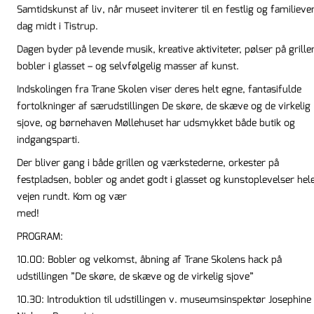
Samtidskunst af liv, når museet inviterer til en festlig og familieve
dag midt i Tistrup.
Dagen byder på levende musik, kreative aktiviteter, pølser på grille
bobler i glasset – og selvfølgelig masser af kunst.
Indskolingen fra Trane Skolen viser deres helt egne, fantasifulde
fortolkninger af særudstillingen De skøre, de skæve og de virkelig
sjove, og børnehaven Møllehuset har udsmykket både butik og
indgangsparti.
Der bliver gang i både grillen og værkstederne, orkester på
festpladsen, bobler og andet godt i glasset og kunstoplevelser hel
vejen rundt. Kom og vær
me
PROGRAM:
10.00: Bobler og velkomst, åbning af Trane Skolens hack på
udstillingen ”De skøre, de skæve og de virkelig sjove”
10.30: Introduktion til udstillingen v. museumsinspektør Josephine