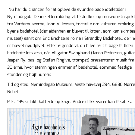
Nu har du chancen for at opleve de svundne badehotelstider i
Nymindegab. Denne eftermiddag vil historiker og museumsinspek
fra Vardemuseerne, John V. Jensen, fortælle om kulturen omkring
byens badehotel (der sidenhen er blevet til kroen, som kan skimtes
museet) samt om Eric Erichsens roman Strandby Badehotel, der n
er blevet nyudgivet. Efterfølgende vil du blive ført tilbage til tiden
badehotellets æra, når Alligator Swingband (Jacob Pedersen, guitar
Jesper Ry, bas, og Stefan Ringive, trompet) præsenterer musik fra
30’erne, hvor stemningen emmer af badehotel, sommer, festlige
stunder og højt humør.
Tid og sted: Nymindegab Museum, Vesterhavsvej 294, 6830 Nørre
Nebel
Pris: 195 kr inkl. kaffe/te og kage. Andre drikkevarer kan tilkøbes.