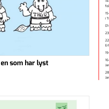
14
fo
15
i 
01
23
22
Er
19
16
 en som har lyst
Ja
28
Ja