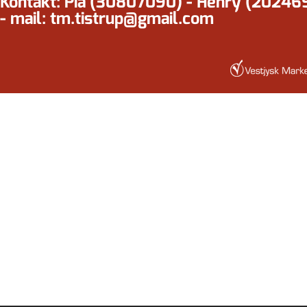
Kontakt: Pia (30807090) - Henry (20246
- mail: tm.tistrup@gmail.com