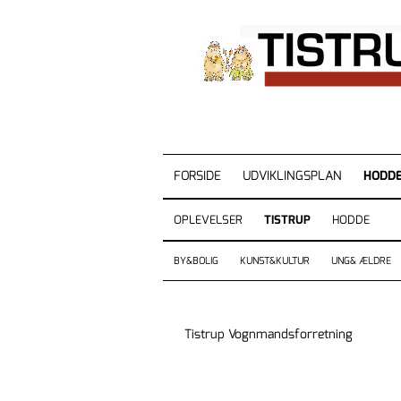
FORSIDE
UDVIKLINGSPLAN
HODDE
OPLEVELSER
TISTRUP
HODDE
BY&BOLIG
KUNST&KULTUR
UNG& ÆLDRE
Tistrup Vognmandsforretning